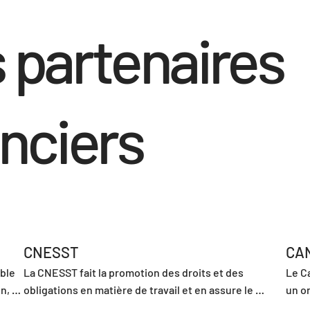
 partenaires
anciers
CNESST
CA
ble 
La CNESST fait la promotion des droits et des 
Le C
, 
obligations en matière de travail et en assure le 
un or
respect, et ce, auprès tant des travailleuses et des 
au C