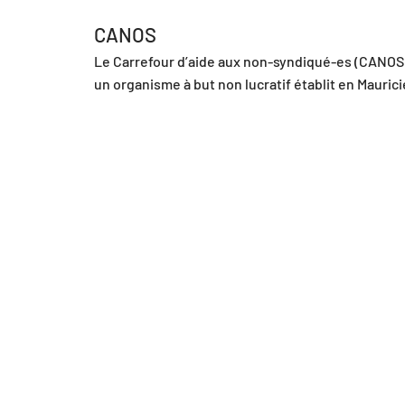
CANOS
Le Carrefour d’aide aux non-syndiqué-es (CANOS)
un organisme à but non lucratif établit en Mauricie
au Centre-du-Québec qui vient en aide aux 
travailleuses et aux travailleurs non syndiqués-es
plus particulièrement à faibles revenus, par le biai
d’activités d’éducation populaire autonome 
permettant de faire la promotion de leurs droits a
travail afin qu’ils/elles puissent se prendre en ch
individuellement et développer leur autonomie.