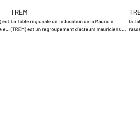
TREM
TR
 est 
La Table régionale de l’éducation de la Mauricie 
la T
 et 
(TREM) est un regroupement d’acteurs mauriciens 
rasse
concernés par l’éducation, qui vise à mettre en œuvre 
déve
, 
des actions permettant d’optimiser l’impact des 
s 
différents acteurs-cibles sur l’éducation des jeunes, 
La T
de la petite enfance à l’âge adulte, tant en réussite 
adult
u 
éducative qu’en formation.
grav
arge 