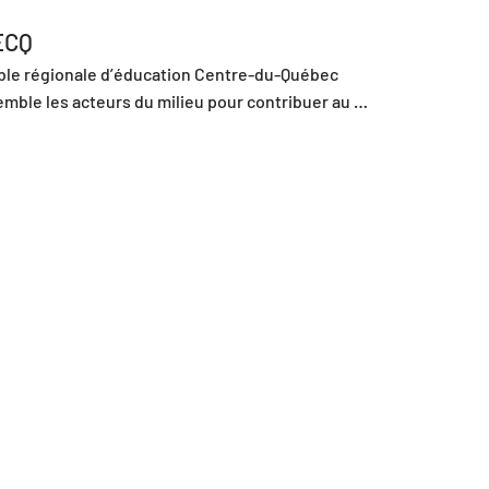
ECQ
able régionale d’éducation Centre-du-Québec 
mble les acteurs du milieu pour contribuer au 
loppement socioéconomique de la région.

RECQ œuvre à la réussite éducative des jeunes et 
es. Elle s’adresse avant tout aux acteurs qui 
itent autour des jeunes et moins jeunes.