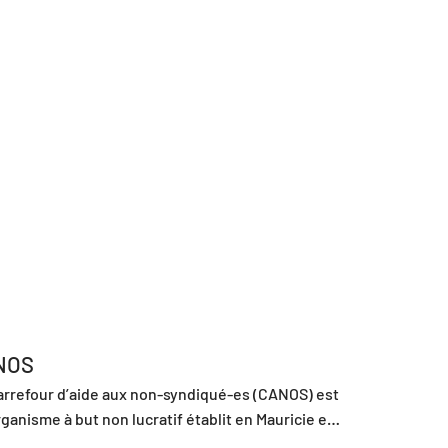
NOS
arrefour d’aide aux non-syndiqué-es (CANOS) est 
ganisme à but non lucratif établit en Mauricie et 
entre-du-Québec qui vient en aide aux 